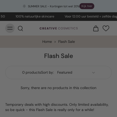
Kijk hier
SUMMER SALE - Kortingen tot wel 20%
 50
100% natuurlijke skincare
Voor 12:00 uur besteld = zelfde dag
Home
>
Flash Sale
Flash Sale
0 products
Sort by:
Sorry, there are no products in this collection
Temporary deals with high discounts. Only limited availability,
so be quick - this Flash Sale is really only for a while!