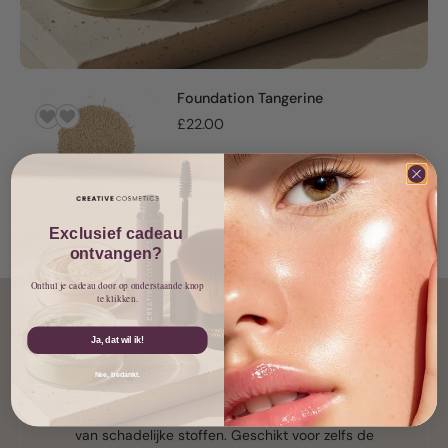
Foundation Tangerine
£22.00
Add to cart
Exclusief cadeau
ontvangen?
Onthul je cadeau door op onderstaande knop
te klikken.
Ja, dat wil ik!
Nee, bedankt.
Veilig in gebruik
Onze formules zijn natuurlijk, dierproefvrij en vrij
van schadelijke stoffen. Geschikt voor zelfs de