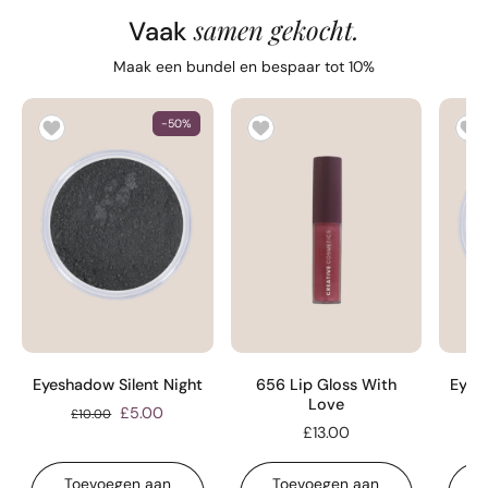
samen gekocht.
Vaak
Maak een bundel en bespaar tot 10%
-50%
Eyeshadow Silent Night
656 Lip Gloss With
Eyes
Love
£5.00
£10.00
£13.00
Toevoegen aan
Toevoegen aan