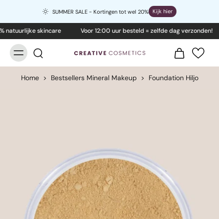
Kijk hier
SUMMER SALE - Kortingen tot wel 20%
atuurlijke skincare
Voor 12:00 uur besteld = zelfde dag verzonden!
Home
>
Bestsellers Mineral Makeup
>
Foundation Hiljo