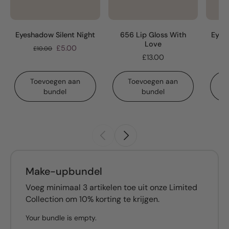
Eyeshadow Silent Night
656 Lip Gloss With
Eyes
Love
£5.00
£10.00
£13.00
Toevoegen aan
Toevoegen aan
bundel
bundel
Make-upbundel
Voeg minimaal 3 artikelen toe uit onze Limited
Collection om 10% korting te krijgen.
Your bundle is empty.