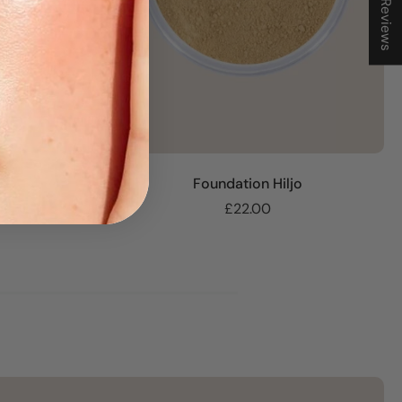
★ Reviews
Foundation Hiljo
£22.00