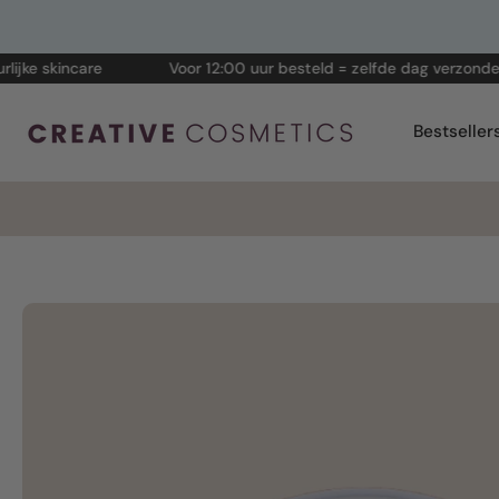
Skip
to
kincare
Voor 12:00 uur besteld = zelfde dag verzonden!
content
Bestseller
Skip
to
product
information