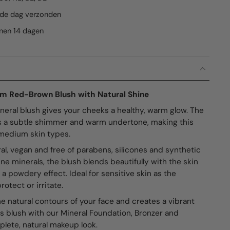
lfde dag verzonden
nnen 14 dagen
rm Red-Brown Blush with Natural Shine
eral blush gives your cheeks a healthy, warm glow. The
 a subtle shimmer and warm undertone, making this
o medium skin types.
al, vegan and free of parabens, silicones and synthetic
ine minerals, the blush blends beautifully with the skin
 a powdery effect. Ideal for sensitive skin as the
rotect or irritate.
e natural contours of your face and creates a vibrant
is blush with our Mineral Foundation, Bronzer and
plete, natural makeup look.