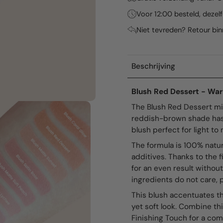
Voor 12:00 besteld, deze
Niet tevreden? Retour bi
Beschrijving
Blush Red Dessert - Wa
The Blush Red Dessert min
reddish-brown shade has
blush perfect for light t
The formula is 100% natur
additives. Thanks to the f
for an even result without
ingredients do not care, p
This blush accentuates th
yet soft look. Combine th
Finishing Touch for a com