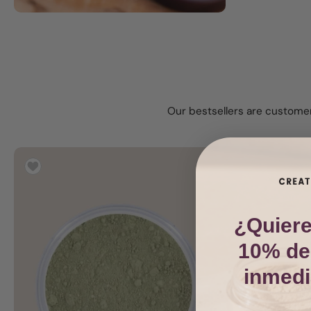
Our bestsellers are customer
¿Quiere
10% de
inmed