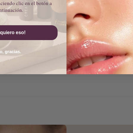
ciendo clic en el botón a
ntinuación.
, quiero eso!
o, gracias.
undation Tangerine
Concealer Pink
£22.00
£12.00