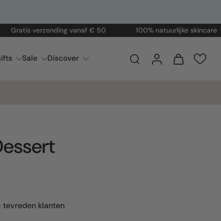
tis verzending vanaf € 50
100% natuurlijke skincare
ifts
Sale
Discover
Dessert
 tevreden klanten