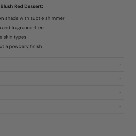
 Blush Red Dessert:
n shade with subtle shimmer
n and fragrance-free
ve skin types
out a powdery finish