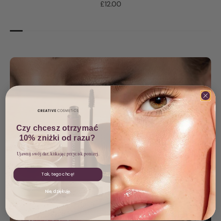
£12.00
Czy chcesz otrzymać
10% zniżki od razu?
Ujawnij swój dar, klikając przycisk poniżej.
Tak, tego chcę!
Nie, dziękuję.