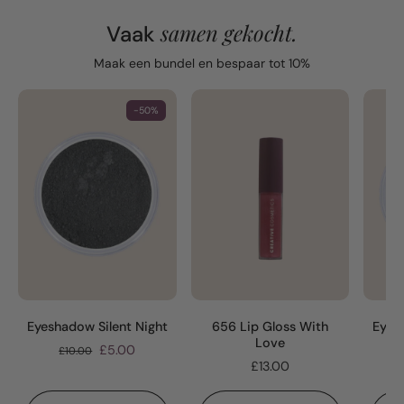
samen gekocht.
Vaak
Maak een bundel en bespaar tot 10%
-50%
Eyeshadow Silent Night
656 Lip Gloss With
Eyes
Love
£5.00
£10.00
£13.00