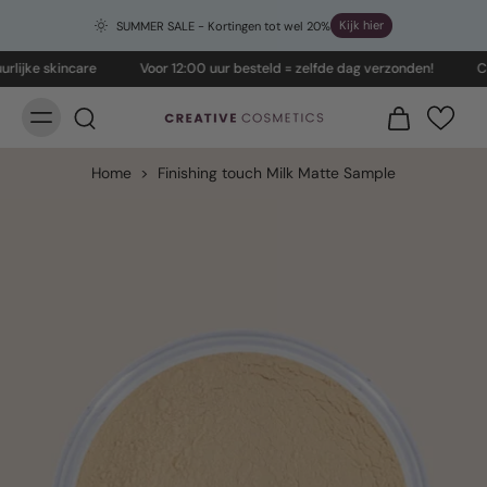
Kijk hier
SUMMER SALE - Kortingen tot wel 20%
ijke skincare
Voor 12:00 uur besteld = zelfde dag verzonden!
Crue
Home
>
Finishing touch Milk Matte Sample