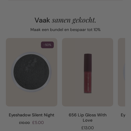
samen gekocht.
Vaak
Maak een bundel en bespaar tot 10%
-50%
Eyeshadow Silent Night
656 Lip Gloss With
Eyes
Love
£5.00
£10.00
£13.00