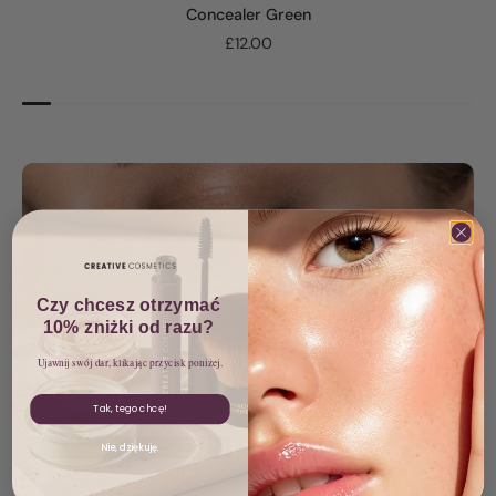
Concealer Green
£12.00
Czy chcesz otrzymać
10% zniżki od razu?
Ujawnij swój dar, klikając przycisk poniżej.
Tak, tego chcę!
Nie, dziękuję.