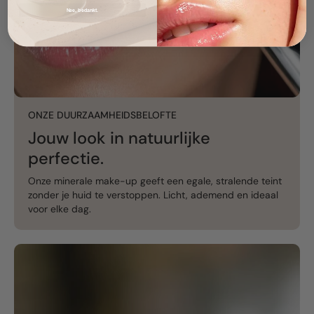
Nee, bedankt.
ONZE DUURZAAMHEIDSBELOFTE
Jouw look in natuurlijke
perfectie.
Onze minerale make-up geeft een egale, stralende teint
zonder je huid te verstoppen. Licht, ademend en ideaal
voor elke dag.