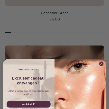
Concealer Green
£12.00
Exclusief cadeau
ontvangen?
Onthul je cadeau door op onderstaande knop
te klikken.
Ja, dat wil ik!