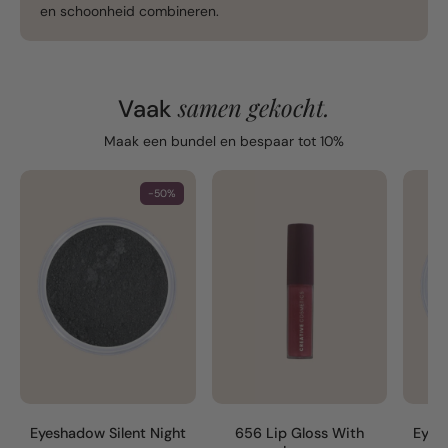
en schoonheid combineren.
samen gekocht.
Vaak
Maak een bundel en bespaar tot 10%
-50%
Eyeshadow Silent Night
656 Lip Gloss With
Eyes